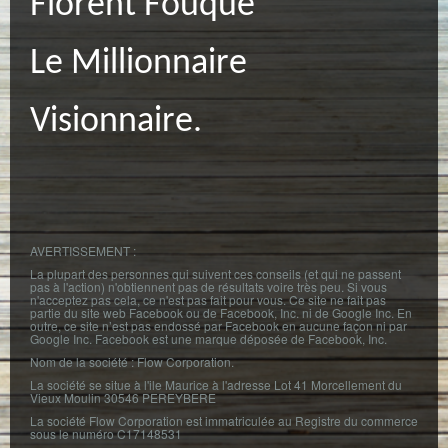
Florent Fouque
Le Millionnaire
Visionnaire.
AVERTISSEMENT :
La plupart des personnes qui suivent ces conseils (et qui ne passent
pas à l'action) n'obtiennent pas de résultats voire très peu. Si vous
n'acceptez pas cela, ce n'est pas fait pour vous. Ce site ne fait pas
partie du site web Facebook ou de Facebook, Inc. ni de Google Inc. En
outre, ce site n’est pas endossé par Facebook en aucune façon ni par
Google Inc. Facebook est une marque déposée de Facebook, Inc.
Nom de la société : Flow Corporation.
La société se situe à l'ile Maurice à l'adresse Lot 41 Morcellement du
Vieux Moulin 30546 PEREYBERE
La société Flow Corporation est immatriculée au Registre du commerce
sous le numéro C17148531